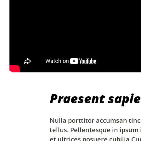
Praesent sapie
Nulla porttitor accumsan tinc
tellus. Pellentesque in ipsum 
et ultrices posuere cubilia C