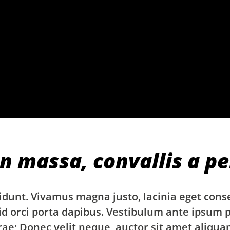
n massa, convallis a pe
idunt. Vivamus magna justo, lacinia eget conse
id orci porta dapibus. Vestibulum ante ipsum p
urae; Donec velit neque, auctor sit amet aliqua