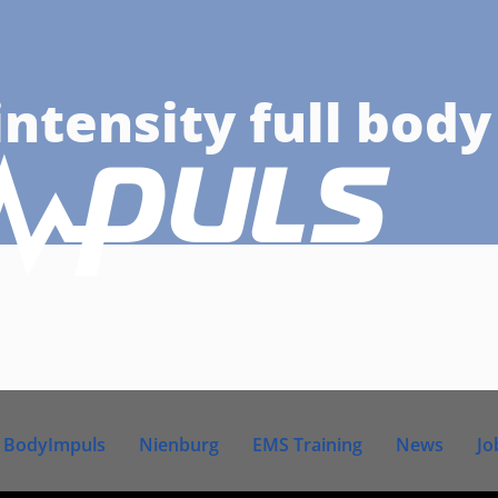
ntensity full body
BodyImpuls
Nienburg
EMS Training
News
Jo