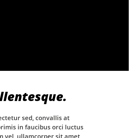
llentesque.
ctetur sed, convallis at
rimis in faucibus orci luctus
m vel, ullamcorper sit amet