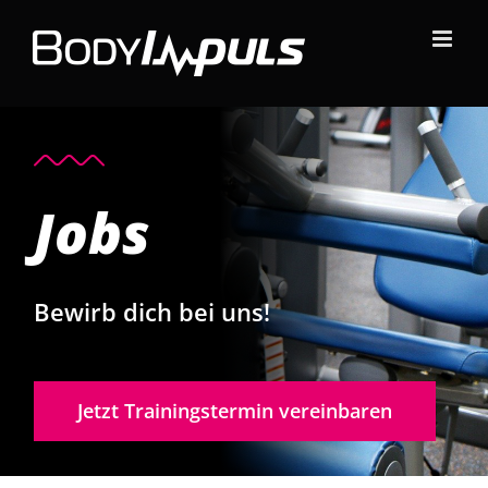
Zum
Inhalt
springen
Jobs
Bewirb dich bei uns!
Jetzt Trainingstermin vereinbaren